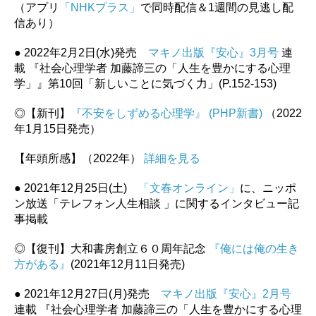
（アプリ
「NHKプラス」
で同時配信＆1週間の見逃し配
信あり）
● 2022年2月2日(水)発売
マキノ出版『安心』3月号
連
載 『社会心理学者 加藤諦三の「人生を豊かにする心理
学」』第10回「新しいことに気づく力」(P.152-153)
◎【新刊】
『不安をしずめる心理学』 (PHP新書)
（2022
年1月15日発売）
【年頭所感】（2022年）
詳細を見る
● 2021年12月25日(土)
「文春オンライン」
に、ニッポ
ン放送「テレフォン人生相談 」に関するインタビュー記
事掲載
◎【復刊】大和書房創立６０周年記念
『俺には俺の生き
方がある』
(2021年12月11日発売)
● 2021年12月27日(月)発売
マキノ出版『安心』2月号
連載 『社会心理学者 加藤諦三の「人生を豊かにする心理