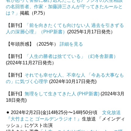
者が怒って警察に駆け込んだことも》ラジオの人生相談
の名回答者、作家・加藤諦三さんが守ってきたルールと
は？」
掲載（P.75）
【新刊】
「前を向きたくても向けない人 過去を引きずる
人の深層心理」（PHP新書）
(2025年1月17日発売）
【年頭所感】（2025年）
詳細を見る
【新刊】
「人生の勝者は捨てている」（幻冬舎新書）
(2024年11月27日発売）
【新刊】
それでも幸せな人、不幸な人 「今ある大事なも
の」に気づく心理学
(2024年10月17日発売)
【新刊】
無理をして生きてきた人 (PHP新書)
(2024年3月
18日発売)
⚫︎ 2024年2月2日(金)14時25分〜14時50分頃
文化放送
『大竹まこと ゴールデンラジオ！』
生放送 「メインディ
ッシュ」にゲスト出演