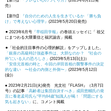
【新刊】
『ブレない心のつくり方』
(2023年6月2日発
売）
【新刊】
『自分のための人生を生きているか 「勝ち負
け」で考えない心理学』
(2023年5月20日発売)
⚫︎ 2023年6月号
『早稲田学報』
の巻頭エッセイに「 祖父
にまつわる大隈重信と福沢諭吉」掲載
⚫︎「社会的注目事件の心理的解説」をアップしました。
「銀座の高級時計強盗事件は、大胆なのか？ “社会の
外”にいる人の恐ろしさ」
(2023年5月13日(土)）
「安倍元首相の時と、今回の岸田首相の襲撃事件の決定
的な違い 〜社会の内側と外側〜」
(2023年5月12日
(金)）
● 2023年2月21日(火)発売 光文社『FLASH』（3月7日
号）の記事
「高齢者は集団自決すべき」成田悠輔氏の発
言に養老孟司氏ら“平均84歳”知識人が喝！「問題にする
気も起きない」
に、コメント掲載