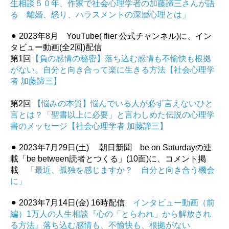
生相談５０年、作家で社会心理学者の加藤諦三さんが語
る 離婚、怒り、ハラスメントの深層心理とは」
⚫︎ 2023年8月 YouTube( flier 公式チャンネル)に、イン
タビュー動画(全2回)配信
第1回
【負の感情の秘密】落ち込む感情も不愉快も根拠
がない。自分と向き合って楽に生きる方法【社会心理学
者 加藤諦三】
第2回
【悩みの本質】悩んでいる人が必ず言えないひと
言とは？「聖書以上に必要」と言わしめた伝説の心理学
書のメッセージ【社会心理学者 加藤諦三】
⚫︎ 2023年7月29日(土) 朝日新聞 be on Saturdayの連
載「be between読者とつくる」(10面)に、コメント掲
載
「最近、孤独を感じますか？ 自分と向き合う機会
に」
⚫︎ 2023年7月14日(金) 16時配信
インタビュー動画（前
編）1万人の人生相談『心の「とらわれ」から解放され
る方法』落ち込む感情も、不愉快も、根拠がない