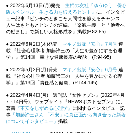
● 2022年6月13日(月)発売
主婦の友社『ゆうゆう 保存
版スペシャル 生きる力を鍛えるヒント』
に、インタビ
ュー記事『ピンチのときこそ人間性を鍛えるチャンス
人生はもともとピンチの連続。「楽観主義」と「他者へ
の励まし」で新しい人格形成を』掲載(P.82-85)
● 2022年6月2日(木)発売
マキノ出版『安心』7月号
連
載 『社会心理学者 加藤諦三の「人生を豊かにする心理
学」』第14回「幸せな健康長寿の秘訣」(P.94-95)
● 2022年5月2日(月)発売
マキノ出版『安心』6月号
連
載 『社会心理学者 加藤諦三の「人生を豊かにする心理
学」』第13回「責任感と健康」(P.144-145)
● 2022年4月4日(月) 週刊誌『女性セブン』(2022年4月
7・14日号)、ウェブサイト『NEWSポストセブン』に、
著書
『不安をしずめる心理学』
に関するインタビュー記
事
「加藤諦三さん 「不安」に真正面から向き合った新著
についてインタビュー」
掲載