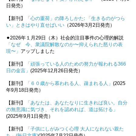
日発売）
【新刊】
「心の重荷」の降ろしかた: 「生きるのがつら
い」ときはやり直せばいい
（2026年3月2日発売）
⚫︎2026年１月29日（木）社会的注目事件の心理的解説
「なぜ 今、衆議院解散なのか〜抑えられた怒りの表
現〜」
アップしました
【新刊】
「頑張っている人のための努力が報われる366
日の金言」
(2025年12月26日発売）
【新刊】
「６０歳から慕われる人、疎まれる人」
(2025
年9月18日発売）
【新刊】
「あなたは、あなたなりに生きれば良い。自分
の無意識に気づき、それを認めれば、道は拓ける」
(2025年9月1日発売）
【新刊】
「子供にしがみつく心理 大人になれない親た
ち」(毎日文庫)
(2025年7月22日発売）