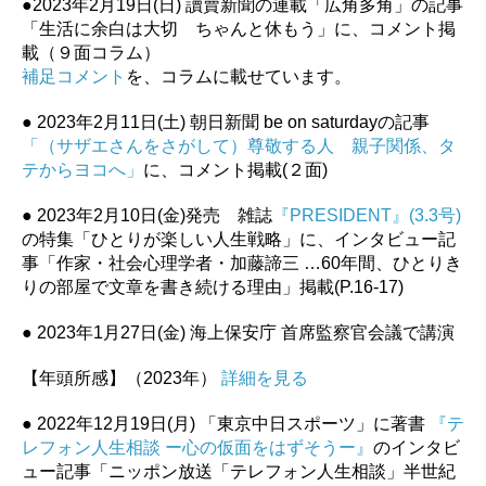
●2023年2月19日(日) 讀賣新聞の連載「広角多角」の記事
「生活に余白は大切 ちゃんと休もう」に、コメント掲
載（９面コラム）
補足コメント
を、コラムに載せています。
● 2023年2月11日(土) 朝日新聞 be on saturdayの記事
「（サザエさんをさがして）尊敬する人 親子関係、タ
テからヨコへ」
に、コメント掲載(２面)
● 2023年2月10日(金)発売 雑誌
『PRESIDENT』(3.3号)
の特集「ひとりが楽しい人生戦略」に、インタビュー記
事「作家・社会心理学者・加藤諦三 …60年間、ひとりき
りの部屋で文章を書き続ける理由」掲載(P.16-17)
● 2023年1月27日(金) 海上保安庁 首席監察官会議で講演
【年頭所感】（2023年）
詳細を見る
● 2022年12月19日(月) 「東京中日スポーツ」に著書
『テ
レフォン人生相談 ー心の仮面をはずそうー』
のインタビ
ュー記事「ニッポン放送「テレフォン人生相談」半世紀