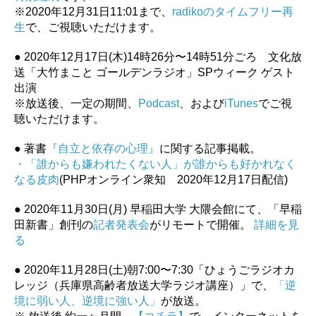
※2020年12月31日11:01まで、
radikoのタイムフリー再
生
で、ご視聴いただけます。
● 2020年12月17日(木)14時26分〜14時51分ごろ 文化放
送「大竹まこと ゴールデンラジオ」SPウィーク ゲスト
出演
※放送後、一定の期間、
Podcast
、および
iTunes
でご視
聴いただけます。
● 著書
『自立と依存の心理』
に関する記事掲載。
・「誰からも嫌われたくない人」が誰からも好かれなく
なる皮肉
(PHPオンライン衆知 2020年12月17日配信)
● 2020年11月30日(月) 早稲田大学 大隈会館にて、「早稲
田新書」創刊の
記者発表会
がリモートで開催。
詳細を見
る
● 2020年11月28日(土)朝7:00〜7:30「ひょうごラジオカ
レッジ（兵庫県高齢者放送大学ラジオ講座）」で、
「逆
境に弱い人、逆境に強い人」
が放送。