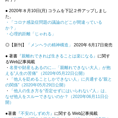
● 2020年８月10日(月) コラムを下記２件アップしまし
た。
・「コロナ感染症問題の議論のどこが間違っている
か？」
・心理的距離「じゃれる」
◎【新刊】
「メンヘラの精神構造」
2020年 6月17日発売
● 著書
『親離れできれば生きることは楽になる』
に関す
るWeb記事掲載
・
名誉や財産もあるのに…「親離れできない大人」が抱
える”人生の苦痛” （2020年05月22日公開）
・
「他人を貶めることしかできない人」に共通する“親と
の関係”（2020年05月29日公開）
・
「他人の生き方を“否定せずにはいられない”人」は、
なぜ他人をスルーできないのか？（2020年06月11日公
開）
●著書
『不安のしずめ方』
に関する Web記事掲載