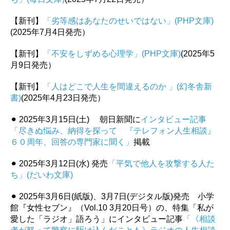
【新刊】
「劣等感はあなたのせいではない」(PHP文庫)
(2025年7月4日発売）
【新刊】
「不安をしずめる心理学」(PHP文庫)
(2025年5
月9日発売）
【新刊】
「人はどこで人生を間違えるのか 」(幻冬舎新
書)
(2025年4月23日発売）
⚫︎ 2025年3月15日(土) 朝日新聞に
インタビュー記事
「尽きぬ悩み、納得を探って 『テレフォン人生相談』
６０周年、回答の専門家に聞く」
掲載
⚫︎ 2025年3月12日(水) 発売
「平気で他人を攻撃する人た
ち」(だいわ文庫)
⚫︎ 2025年3月6日(紙版)、3月7日(デジタル版)発売 小学
館『女性セブン』（Vol.10 3月20日号）の、特集「私が
愛した「ラジオ」語ろう」にインタビュー記事
「《相談