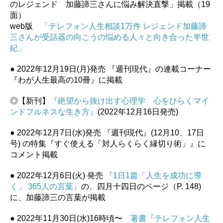
のレジェンド 加藤諦三さんに悩み解決直撃」掲載（19
面）
web版
「テレフォン人生相談1万件 レジェンド加藤諦
三さんが受話器の向こうの悩める人々と向き合った半世
紀」
● 2022年12月19日(月)発売 『週刊現代』の連載コーナー
『わが人生最高の10冊』に掲載
◎【新刊】
『絶望から抜け出す心理学 心をひらくマイ
ンドフルネスな生き方』
(2022年12月16日発売)
● 2022年12月7日(水)発売 『週刊現代』(12月10、17日
号) の特集『すぐ使える「対人らくらく縁切り術」』に
コメント掲載
● 2022年12月6日(火) 発売
『1日1篇「人生を成功に導
く」 365人の言葉』
の、四月十四日のページ（P. 148)
に、加藤諦三の言葉が掲載
● 2022年11月30日(水)16時頃〜
著書『テレフォン人生