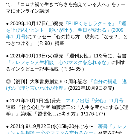
て、「コロナ禍で生きづらさを抱えている人へ」をテー
マにオンライン講演
● 2009年10月17日(土)発売
『PHPくらしラク～る』「運
を呼び込むヒント 願いが叶う、明日が変わる」(2009
年11月号)
にエッセー「心の持ち方 現実に「なぜ？」と
つきつける」（P. 98）掲載
● 2021年10月19日(火)発売 『週刊女性』11/2号に、著書
『テレフォン人生相談 心のマスクを忘れるな』
に関す
るインタビュー記事掲載（P. 34-35 ）
◎【復刊】大和書房創立６０周年記念
『自分の構造 逃
げの心理と言いわけの論理』
(2021年10月9日発売)
● 2021年10月1日(金)発売
マキノ出版『安心』11月号
連載 『社会心理学者 加藤諦三の「人生を豊かにする心理
学」』第6回「習慣化した考え方」(P.176-177)
● 2021年9年9月22日(水)15時30分ごろ〜
著書『テレフ
ォン人生相談 ー心のマスクを忘れるなー』
発売を記念