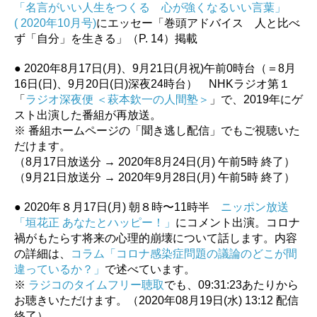
「名言がいい人生をつくる 心が強くなるいい言葉」
( 2020年10月号)
にエッセー「巻頭アドバイス 人と比べ
ず「自分」を生きる」（P. 14）掲載
● 2020年8月17日(月)、9月21日(月祝)午前0時台（＝8月
16日(日)、9月20日(日)深夜24時台） NHKラジオ第１
「
ラジオ深夜便 ＜萩本欽一の人間塾＞
」で、2019年にゲ
スト出演した番組が再放送。
※ 番組ホームページの「聞き逃し配信」でもご視聴いた
だけます。
（8月17日放送分 → 2020年8月24日(月) 午前5時 終了）
（9月21日放送分 → 2020年9月28日(月) 午前5時 終了）
● 2020年８月17日(月) 朝８時〜11時半
ニッポン放送
「垣花正 あなたとハッピー！」
にコメント出演。コロナ
禍がもたらす将来の心理的崩壊について話します。内容
の詳細は、
コラム「コロナ感染症問題の議論のどこが間
違っているか？」
で述べています。
※
ラジコのタイムフリー聴取
でも、09:31:23あたりから
お聴きいただけます。（2020年08月19日(水) 13:12 配信
終了）