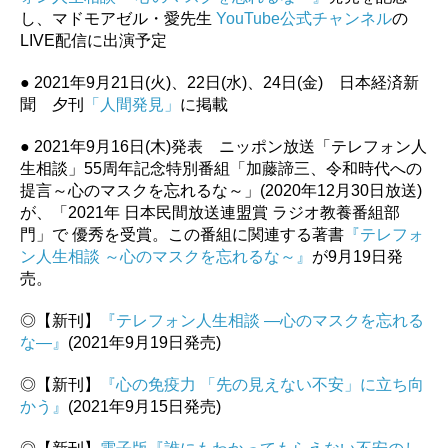
し、マドモアゼル・愛先生
YouTube公式チャンネル
の
LIVE配信に出演予定
● 2021年9月21日(火)、22日(水)、24日(金) 日本経済新
聞 夕刊
「人間発見」
に掲載
● 2021年9月16日(木)発表 ニッポン放送「テレフォン人
生相談」55周年記念特別番組「加藤諦三、令和時代への
提言～心のマスクを忘れるな～」(2020年12月30日放送)
が、「2021年 日本民間放送連盟賞 ラジオ教養番組部
門」で 優秀を受賞。この番組に関連する著書
『テレフォ
ン人生相談 ～心のマスクを忘れるな～』
が9月19日発
売。
◎【新刊】
『テレフォン人生相談 ―心のマスクを忘れる
な―』
(2021年9月19日発売)
◎【新刊】
『心の免疫力 「先の見えない不安」に立ち向
かう』
(2021年9月15日発売)