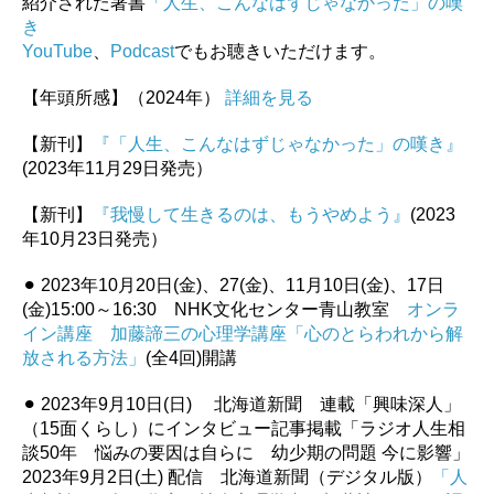
紹介された著書
「人生、こんなはずじゃなかった」の嘆
き
YouTube
、
Podcast
でもお聴きいただけます。
【年頭所感】（2024年）
詳細を見る
【新刊】
『「人生、こんなはずじゃなかった」の嘆き』
(2023年11月29日発売）
【新刊】
『我慢して生きるのは、もうやめよう』
(2023
年10月23日発売）
⚫︎ 2023年10月20日(金)、27(金)、11月10日(金)、17日
(金)15:00～16:30 NHK文化センター青山教室
オンラ
イン講座 加藤諦三の心理学講座「心のとらわれから解
放される方法」
(全4回)開講
⚫︎ 2023年9月10日(日) 北海道新聞 連載「興味深人」
（15面くらし）にインタビュー記事掲載「ラジオ人生相
談50年 悩みの要因は自らに 幼少期の問題 今に影響」
2023年9月2日(土) 配信 北海道新聞（デジタル版）
「人