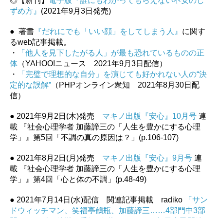
◎【新刊】
電子版『誰にもわかってもらえない不安のし
ずめ方』
(2021年9月3日発売)
● 著書
『だれにでも「いい顔」をしてしまう人』
に関す
るweb記事掲載。
・
「他人を見下したがる人」が最も恐れているものの正
体
（YAHOO!ニュース 2021年9月3日配信）
・
「完璧で理想的な自分」を演じても好かれない人の“決
定的な誤解”
（PHPオンライン衆知 2021年8月30日配
信）
● 2021年9月2日(木)発売
マキノ出版『安心』10月号
連
載 『社会心理学者 加藤諦三の「人生を豊かにする心理
学」』第5回「不調の真の原因は？」(p.106-107)
● 2021年8月2日(月)発売
マキノ出版『安心』9月号
連
載 『社会心理学者 加藤諦三の「人生を豊かにする心理
学」』第4回「心と体の不調」(p.48-49)
● 2021年7月14日(水)配信 関連記事掲載 radiko
「サン
ドウィッチマン、笑福亭鶴瓶、加藤諦三……4部門中3部