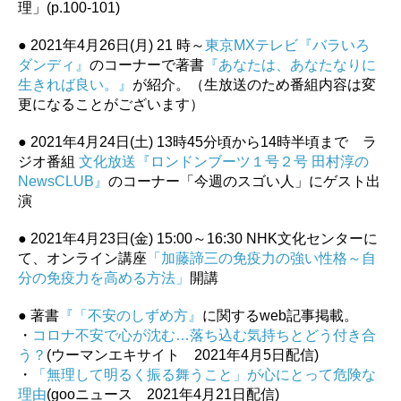
理」(p.100-101)
● 2021年4月26日(月) 21 時～
東京MXテレビ『バラいろ
ダンディ』
のコーナーで著書
『あなたは、あなたなりに
生きれば良い。』
が紹介。（生放送のため番組内容は変
更になることがございます）
● 2021年4月24日(土) 13時45分頃から14時半頃まで ラ
ジオ番組
文化放送『ロンドンブーツ１号２号 田村淳の
NewsCLUB』
のコーナー「今週のスゴい人」にゲスト出
演
● 2021年4月23日(金) 15:00～16:30 NHK文化センターに
て、オンライン講座
「加藤諦三の免疫力の強い性格～自
分の免疫力を高める方法」
開講
● 著書
『「不安のしずめ方』
に関するweb記事掲載。
・
コロナ不安で心が沈む…落ち込む気持ちとどう付き合
う？
(ウーマンエキサイト 2021年4月5日配信)
・
「無理して明るく振る舞うこと」が心にとって危険な
理由
(gooニュース 2021年4月21日配信)