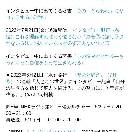
インタビュー中に出てくる著書
『心の「とらわれ」にサ
ヨナラする心理学』
2023年7月21日(金) 16時配信
インタビュー動画（後
編）これを理解すればもう悩まない『気苦労に振り回さ
れない方法』悩んでいる人が必ず言えないひと言
インタビュー中に出てくる著書
『心の悩みがとれる―も
っともっと自信をもって生きられる』
⚫︎ 2023年6月21日（水）発行
『理念と経営』（7月
号）
の連載「人とこの世界」にインタビュー記事「自分
の生き方を信じて努力を続ける。その努力にこそ幸運が
宿る。」(p.72-75)掲載
[NEW] NHKラジオ第2 日曜カルチャー 6/2（日）20：
00～21：00
再放送 6/9（日）10：00～11：00