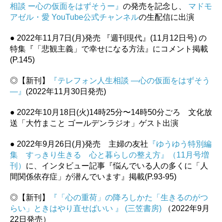
相談 ー心の仮面をはずそうー』
の発売を記念し、
マドモ
アゼル・愛 YouTube公式チャンネル
の生配信に出演
● 2022年11月7日(月)発売 『週刊現代』(11月12日号) の
特集『「悲観主義」で幸せになる方法』にコメント掲載
(P.145)
◎【新刊】
『テレフォン人生相談 ―心の仮面をはずそう
―』
(2022年11月30日発売)
● 2022年10月18日(火)14時25分〜14時50分ごろ 文化放
送「大竹まこと ゴールデンラジオ」ゲスト出演
● 2022年9月26日(月)発売 主婦の友社
『ゆうゆう特別編
集 すっきり生きる 心と暮らしの整え方』（11月号増
刊）
に、インタビュー記事『悩んでいる人の多くに「人
間関係依存症」が潜んでいます』掲載(P.93-95)
◎【新刊】
『「心の重荷」の降ろしかた「生きるのがつ
らい」ときはやり直せばいい 』 (三笠書房)
（2022年9月
22日発売）