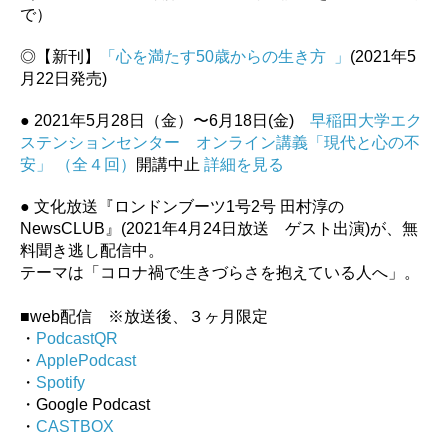
で）
◎【新刊】
「心を満たす50歳からの生き方 」
(2021年5
月22日発売)
● 2021年5月28日（金）〜6月18日(金)
早稲田大学エク
ステンションセンター オンライン講義「現代と心の不
安」 （全４回）
開講中止
詳細を見る
● 文化放送『ロンドンブーツ1号2号 田村淳の
NewsCLUB』(2021年4月24日放送 ゲスト出演)が、無
料聞き逃し配信中。
テーマは「コロナ禍で生きづらさを抱えている人へ」。
■web配信 ※放送後、３ヶ月限定
・
PodcastQR
・
ApplePodcast
・
Spotify
・Google Podcast
・
CASTBOX