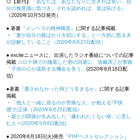
◎【新刊】
『あなたは、あなたなりに生きれば良い。自
分の無意識に気づき、それを認めれば、道は拓ける』
（2020年10月5日発売）
● 著書
『メンヘラの精神構造』
に関する記事掲載
・
「妻が自分の親ばかり大切にする」と一方的に怒る夫
が誤解していること（2020年8月27日配信）
● exciteニュースに、出演したラジオ番組についての記事
掲載
コロナ禍での徹底した密の回避に、加藤諦三が警鐘
「子供の心が成長する機会を失う」
(2020年8月18日配
信)
●著書
『愛されなかった時どう生きるか』
に関する記事
掲載
・
「他人と一緒に居るのが苦痛な人」が抱える”不快
感”の正体（2020年8月25日配信）
・
親との関係が生み出した「嫌われたくない病」に苦し
む人々(2020年5月8日配信)
● 2020年8月18日(火)発売
『PHPベストセレクション』