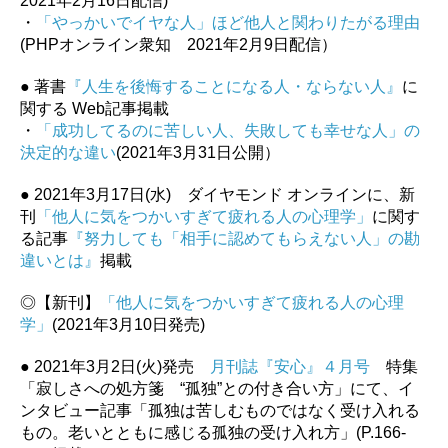
2021年2月16日配信)
・
「やっかいでイヤな人」ほど他人と関わりたがる理由
(PHPオンライン衆知 2021年2月9日配信）
● 著書
『人生を後悔することになる人・ならない人』
に
関する Web記事掲載
・
「成功してるのに苦しい人、失敗しても幸せな人」の
決定的な違い
(2021年3月31日公開）
● 2021年3月17日(水) ダイヤモンド オンラインに、新
刊
「他人に気をつかいすぎて疲れる人の心理学」
に関す
る記事
『努力しても「相手に認めてもらえない人」の勘
違いとは』
掲載
◎【新刊】
「他人に気をつかいすぎて疲れる人の心理
学」
(2021年3月10日発売)
● 2021年3月2日(火)発売
月刊誌『安心』４月号
特集
「寂しさへの処方箋 “孤独”との付き合い方」にて、イ
ンタビュー記事「孤独は苦しむものではなく受け入れる
もの。老いとともに感じる孤独の受け入れ方」(P.166-