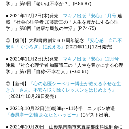
学」』第9回「老いは不幸か？」(P.86-87)
● 2021年12月2日(木)発売
マキノ出版『安心』1月号
連
載 『社会心理学者 加藤諦三の「人生を豊かにする心理
学」』第8回「健康な民族の生活」(P.74-75)
◎【復刊】大和書房創立６０周年記念
『安心感 自己不
安を「くつろぎ」に変える』
(2021年11月12日発売)
● 2021年11月2日(火)発売
マキノ出版『安心』12月号
連載 『社会心理学者 加藤諦三の「人生を豊かにする心理
学」』第7回「自称•不幸な人」(P.60-61)
◎【新刊】
『心の名医シーベリー博士が教える幸せな生
き方 さあ、不安を取り除くレッスンをはじめよう』
（2021年10月29日発売）
● 2021年10月22日(金)朝8時〜11時半 ニッポン放送
『春風亭一之輔 あなたとハッピー』
にゲスト出演。
● 2021年10月20日 山形県南陽市東置賜郡歯科医師会に