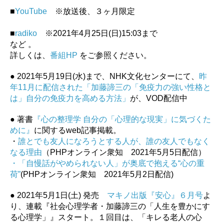
■
YouTube
※放送後、３ヶ月限定
■
radiko
※2021年4月25日(日)15:03まで
など 。
詳しくは、
番組HP
をご参照ください。
● 2021年5月19日(水)まで、NHK文化センターにて、
昨
年11月に配信された
「加藤諦三の「免疫力の強い性格と
は」自分の免疫力を高める方法」
が、VOD配信中
● 著書
『心の整理学 自分の「心理的な現実」に気づくた
めに』
に関するweb記事掲載。
・
誰とでも友人になろうとする人が、誰の友人でもなく
なる理由
（PHPオンライン衆知 2021年5月5日配信）
・「自慢話がやめられない人」が奥底で抱える“心の重
荷”
(PHPオンライン衆知 2021年5月2日配信)
● 2021年5月1日(土) 発売
マキノ出版『安心』６月号
よ
り、連載『社会心理学者・加藤諦三の「人生を豊かにす
る心理学」』スタート。１回目は、「キレる老人の心