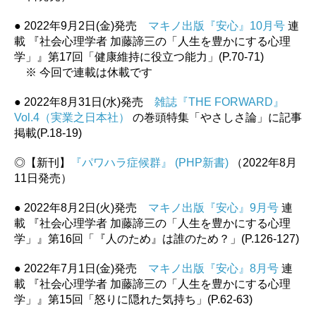
● 2022年9月2日(金)発売
マキノ出版『安心』10月号
連
載 『社会心理学者 加藤諦三の「人生を豊かにする心理
学」』第17回「健康維持に役立つ能力」(P.70-71)
※ 今回で連載は休載です
● 2022年8月31日(水)発売
雑誌『THE FORWARD』
Vol.4（実業之日本社）
の巻頭特集「やさしさ論」に記事
掲載(P.18-19)
◎【新刊】
『パワハラ症候群』 (PHP新書)
（2022年8月
11日発売）
● 2022年8月2日(火)発売
マキノ出版『安心』9月号
連
載 『社会心理学者 加藤諦三の「人生を豊かにする心理
学」』第16回「『人のため』は誰のため？」(P.126-127)
● 2022年7月1日(金)発売
マキノ出版『安心』8月号
連
載 『社会心理学者 加藤諦三の「人生を豊かにする心理
学」』第15回「怒りに隠れた気持ち」(P.62-63)