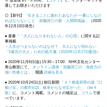
※ 放送後 約一ヶ月間、
【コチラ】
で、インターネットを
通してお聴きいただけます
◎【新刊】
「生きることに疲れたあなたが 一番にしなけ
ればならないこと 加藤諦三の新・人間関係論」
（2020
年12月10日発売）
● 著書
『「大人になりきれない人」の心理』
に関する記
事掲載
・
人生がつまらないのはなぜ？ 大人になり切れない
「5歳児の大人」ための処方箋（2020年11月27日配信）
● 2020年11月6日(金) 15:30～17:00 NHK文化センター
青山教室にて、
オンライン講座「加藤諦三の「免疫力の
強い性格とは」」
開講
詳細を見る
● 2020年10月24日(土) 朝日新聞
「４７都道府県の謎『口
裂け女』の都市伝説、岐阜からなぜ広がった」（be 4
面）
に、コメント掲載。コメントの補足は、
コラム
で述
べています。