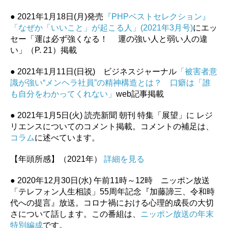
● 2021年1月18日(月)発売
『PHPベストセレクション』
「なぜか「いいこと」が起こる人」(2021年3月号)
にエッ
セー「運は必ず強くなる！ 運の強い人と弱い人の違
い」（P. 21）掲載
● 2021年1月11日(日祝) ビジネスジャーナル
「被害者意
識が強い“メンヘラ社員”の精神構造とは？ 口癖は「誰
も自分をわかってくれない」
web記事掲載
● 2021年1月5日(火) 読売新聞 朝刊 特集「展望」に レジ
リエンスについてのコメント掲載。コメントの補足は、
コラム
に述べています。
【年頭所感】（2021年）
詳細を見る
● 2020年12月30日(水) 午前11時～12時 ニッポン放送
「テレフォン人生相談」55周年記念『加藤諦三、令和時
代への提言』放送。コロナ禍における心理的成長の大切
さについて話します。この番組は、
ニッポン放送の年末
特別編成
です。