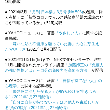
169)掲載
● 2021年3月
「月刊 日本橋」3月号 (No.503)
の連載「粋
人有情」に「新型コロナウィルス感染症問題の議論のど
こが間違っているか」(P.19)掲載
● YAHOO!ニュースに、著書
『やさしい人』
に関する記
事掲載。
・
「嫌いな姑の不健康を願っていた妻」の心に芽生え
た“やさしさ”
(2021年2月4日配信)
● 2021年1月31日(日)まで NHK文化センターで、昨年
11月に開催されたオンライン講座
「加藤諦三の『免疫力
の強い性格とは』～自分の免疫力を高める方法」
が配信
● YAHOO!ニュースに、著書
『「自信が持てない人」の
心理学』
に関する記事掲載
・
「優越感に浸りたがる人」が悩み続ける“生きづら
さ”（2021年1月27日配信）
・
「自分に自信が持てない人」ほど他人を束縛したが
る“負の連鎖”（2021年1月27日配信）