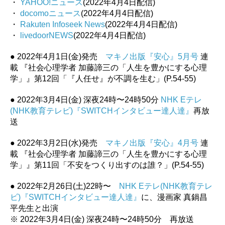
・
YAHOO!ニュース
(2022年4月4日配信)
・
docomoニュース
(2022年4月4日配信)
・
Rakuten Infoseek News
(2022年4月4日配信)
・
livedoorNEWS
(2022年4月4日配信)
● 2022年4月1日(金)発売
マキノ出版『安心』5月号
連
載 『社会心理学者 加藤諦三の「人生を豊かにする心理
学」』第12回「『人任せ』が不調を生む」(P.54-55)
● 2022年3月4日(金) 深夜24時〜24時50分
NHK Eテレ
(NHK教育テレビ)『SWITCHインタビュー達人達』
再放
送
● 2022年3月2日(水)発売
マキノ出版『安心』4月号
連
載 『社会心理学者 加藤諦三の「人生を豊かにする心理
学」』第11回「不安をつくり出すのは誰？」(P.54-55)
● 2022年2月26日(土)22時〜
NHK Eテレ(NHK教育テレ
ビ)『SWITCHインタビュー達人達』
に、漫画家 真鍋昌
平先生と出演
※ 2022年3月4日(金) 深夜24時〜24時50分 再放送