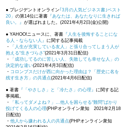
● プレジデントオンライン
｢3月の人気ビジネス書｣ベスト
20」
の第14位に著書
『あなたは、あなたなりに生きれば
良い。』
が選ばれました。(2021年4月2日(金)公開)
● YAHOO!ニュースに、著書
『人生を後悔することにな
る人・ならない人』
に関する記事掲載
・
「人生が充実している友人」と張り合ってしまう人が
抱える“生きづらさ”
(2021年3月31日配信)
・
「成功してるのに苦しい人、失敗しても幸せな人」の
決定的な違い
(2021年4月3日配信)
・
コロンブスだけが西に向かった理由は？「歴史に名を
残す生き方」の共通点
(2021年4月6日配信)
● 著書
『「やさしさ」と「冷たさ」の心理』
に関する記
事掲載。
・
「私ってダメよね？」…他人を困らせる“難問”ばかり
投げてくる人の心理
(PHPオンライン衆知 2021年2月18
日配信)
・
他人から嫌われる人の共通点
(PHPオンライン衆知